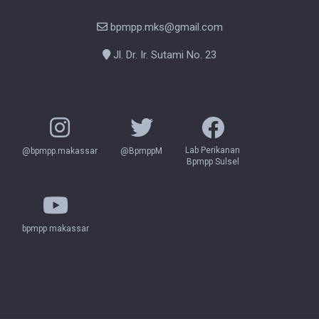
bpmpp.mks@gmail.com
Jl. Dr. Ir. Sutami No. 23
Lab Perikanan
@bpmpp.makassar
@BpmppM
Bpmpp Sulsel
bpmpp makassar